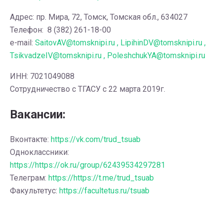
Адрес: пр. Мира, 72, Томск, Томская обл., 634027
Телефон: 8 (382) 261-18-00
e-mail:
SaitovAV@tomsknipi.ru , LipihinDV@tomsknipi.ru ,
TsikvadzeIV@tomsknipi.ru , PoleshchukYA@tomsknipi.ru
ИНН: 7021049088
Сотрудничество с ТГАСУ с 22 марта 2019г.
Вакансии:
Вконтакте:
https://vk.com/trud_tsuab
Одноклассники:
https://https://ok.ru/group/62439534297281
Телеграм:
https://https://t.me/trud_tsuab
Факультетус:
https://facultetus.ru/tsuab