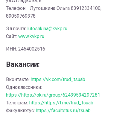
ул.А.Гладкова, 8
Телефон: Лутошкина Ольга 83912334100,
89059769378
Эл.почта:
lutoshkina@kvkp.ru
Сайт:
www.kvkp.ru
ИНН: 2464002516
Вакансии:
Вконтакте:
https://vk.com/trud_tsuab
Одноклассники:
https://https://ok.ru/group/62439534297281
Телеграм:
https://https://t.me/trud_tsuab
Факультетус:
https://facultetus.ru/tsuab