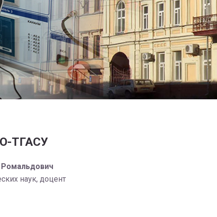
НО-ТГАСУ
 Ромальдович
ских наук, доцент