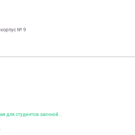
 корпус № 9
Информация по вселению в общежития для студентов заочной формы ЗФ и ИНО
в